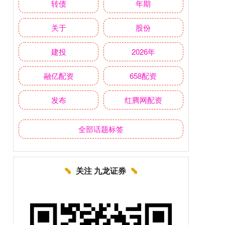
转债
年期
关于
股份
建投
2026年
融亿配资
658配资
发布
红腾网配资
全部话题标签
关注 九龙证券