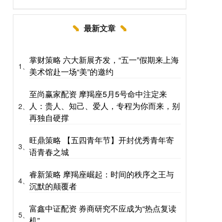
最新文章
掌财策略 六大新展齐发，“五一”假期来上海
1、
美术馆赴一场“美”的邀约
至尚赢家配资 摩羯座5月5号命中注定来
人：贵人、知己、爱人，专程为你而来，别
2、
再独自硬撑
旺鼎策略 【五四青年节】开封优秀青年寄
3、
语青春之城
睿新策略 摩羯座崛起：时间的秩序之王与
4、
沉默的颠覆者
富鑫中证配资 券商研究不应成为“热点复读
5、
机”