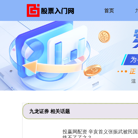
首页
九龙证券 相关话题
投赢网配资 辛亥首义张振武被民
终不了了之？