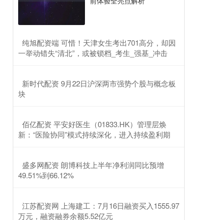
前体验全亮点解析
​纯旭配资端 可惜！天津女生考出701高分，却因
一举动错失“清北”，或被锁档_考生_强基_冲击
​新时代配资 9月22日沪深两市强势个股与概念板
块
​佰亿配资 平安好医生（01833.HK）管理层焕
新：“医险协同”模式持续深化，进入持续盈利期
​盛多网配资 朗博科技上半年净利润同比预增
49.51%到66.12%
​江苏配资网 上海建工：7月16日融资买入1555.97
万元，融资融券余额5.52亿元