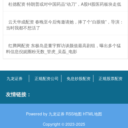
​杜德配资 特朗普或对中国药品“动刀”，A股H股医药板块走低
​云天华成配资 春晚至今后悔邀请她，捧了个“白眼狼”，导演：
当时我都不想活了
​红腾网配资 东极岛是董宇辉访谈颜值最高剧组，曝出多个猛
料信息倪妮圈粉无数_管虎_吴磊_电影
九龙证券
正规配资公司
免息炒股配资
正规股票配资
友情链接：
Powered by
九龙证券
RSS地图
HTML地图
Copyright
© 2023-2025