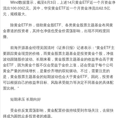
Wind数据显示，截至6月3日，上述14只黄金ETF近一个月资金净
流出100.03亿元。其中，华安黄金ETF近一个月资金净流出62.5亿
元，规模最大。
除黄金ETF外，借助黄金股ETF、各类黄金股票主题基金布局黄
金赛道的投资者，其持仓净值也受金价震荡影响，出现不同程度回
撤。
前海开源基金经理吴国清对《证券日报》记者表示：“黄金ETF主
要跟踪黄金现货的价格，而黄金股票主题基金是投资黄金个股，净值
波动跟随股价波动。长期来看，黄金股票主题基金的收益率会高于黄
金ETF，因为黄金个股不仅会受益于金价上涨，还会受益于每个公司
黄金产量的持续增长，是量价齐增的双轮驱动。不过，需要注意的
是，黄金股票主题基金的短期波动也会大于黄金ETF。因此，投资者
可以根据自己的收益率目标、风险承受能力等决定不同基金的具体配
置比例。”
短期承压 长期向好
受金价反复震荡影响，黄金配置价值持续受到市场关注，去留抉
择成为困扰众多投资者的难题。