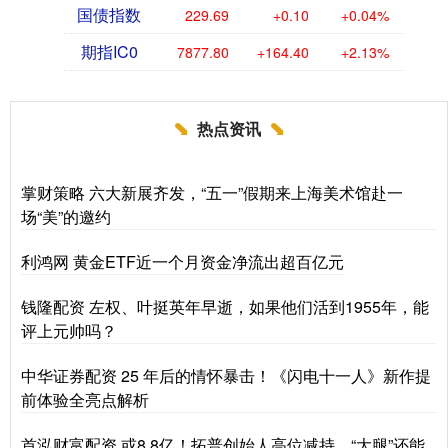
国债指数
229.69
+0.10
+0.04%
期指IC0
7877.80
+164.40
+2.13%
热点资讯
掌财策略 六大新展齐发，“五一”假期来上海美术馆赴一
场“美”的邀约
利鸿网 黄金ETF近一个月资金净流出超百亿元
钱隆配资 左权、叶挺英年早逝，如果他们活到1955年，能
评上元帅吗？
中华证券配资 25 年后的情怀暴击！《闪电十一人》新作提
前体验全亮点解析
首泓财富配资 或8.8亿！拓普创始人高位减持，“大腿”还能