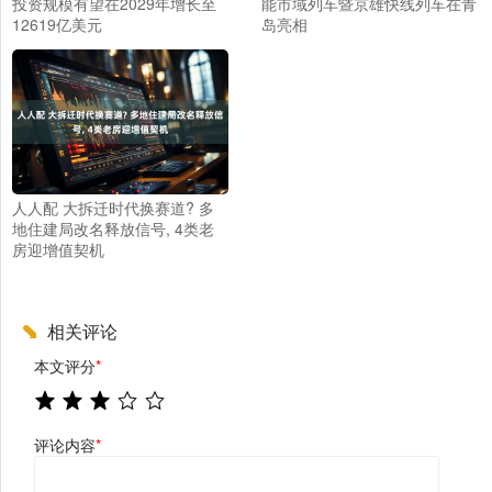
投资规模有望在2029年增长至
能市域列车暨京雄快线列车在青
12619亿美元
岛亮相
人人配 大拆迁时代换赛道? 多
地住建局改名释放信号, 4类老
房迎增值契机
相关评论
本文评分
*
评论内容
*