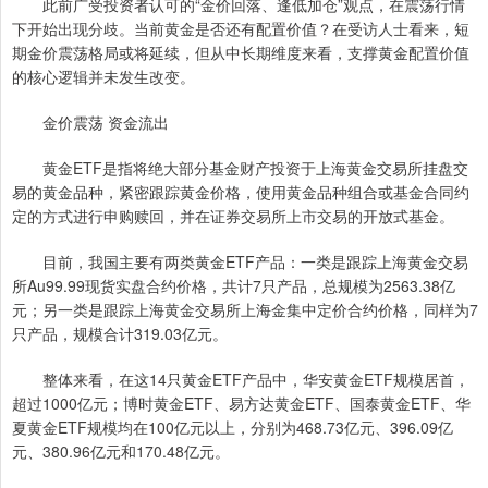
此前广受投资者认可的“金价回落、逢低加仓”观点，在震荡行情
下开始出现分歧。当前黄金是否还有配置价值？在受访人士看来，短
期金价震荡格局或将延续，但从中长期维度来看，支撑黄金配置价值
的核心逻辑并未发生改变。
金价震荡 资金流出
黄金ETF是指将绝大部分基金财产投资于上海黄金交易所挂盘交
易的黄金品种，紧密跟踪黄金价格，使用黄金品种组合或基金合同约
定的方式进行申购赎回，并在证券交易所上市交易的开放式基金。
目前，我国主要有两类黄金ETF产品：一类是跟踪上海黄金交易
所Au99.99现货实盘合约价格，共计7只产品，总规模为2563.38亿
元；另一类是跟踪上海黄金交易所上海金集中定价合约价格，同样为7
只产品，规模合计319.03亿元。
整体来看，在这14只黄金ETF产品中，华安黄金ETF规模居首，
超过1000亿元；博时黄金ETF、易方达黄金ETF、国泰黄金ETF、华
夏黄金ETF规模均在100亿元以上，分别为468.73亿元、396.09亿
元、380.96亿元和170.48亿元。