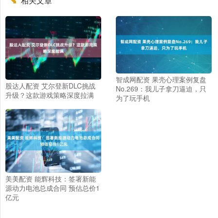
相关文章
智成网配资 果壳心理案例复盘
股达人配资 艾尔登新DLC挑战
No.269：我儿子拿刀逼迫，只
升级？这款游戏策略深度拉满
为了玩手机
美美配资 能辉科技：签署新能
源动力电池总成合同 预估总价1
亿元