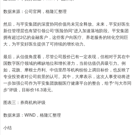
数据来源：公司官网，格隆汇整理
然后，与平安集团的深度协同价值尚未完全释放。未来，平安好医生
新任管理层也有望引领公司“医险协同”进入加速落地阶段。平安集团
拥有超过2亿的金融客户，这些客户向医疗、养老服务的转化空间巨
大，为平安好医生提供了可持续的增长动力。
最后，从估值角度看，尽管公司股价已有一定表现，但相对于其在中
国数字医疗领域的稀缺地位和增长潜力，当前估值仍具吸引力。例
如，花旗、摩根士丹利、中信里昂等机构纷纷上调目标价，也反映了
专业投资者对公司前景的认可。其中，大摩表示，这次人事变动将进
一步加强公司作为平安集团旗舰医疗健康平台的整合，给予“与大市同
步”评级，目标价16.3港元。
图表三：券商机构评级
数据来源：WIND，格隆汇整理
小结