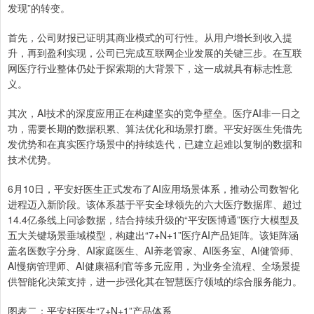
发现”的转变。
首先，公司财报已证明其商业模式的可行性。从用户增长到收入提
升，再到盈利实现，公司已完成互联网企业发展的关键三步。在互联
网医疗行业整体仍处于探索期的大背景下，这一成就具有标志性意
义。
其次，AI技术的深度应用正在构建坚实的竞争壁垒。医疗AI非一日之
功，需要长期的数据积累、算法优化和场景打磨。平安好医生凭借先
发优势和在真实医疗场景中的持续迭代，已建立起难以复制的数据和
技术优势。
6月10日，平安好医生正式发布了AI应用场景体系，推动公司数智化
进程迈入新阶段。该体系基于平安全球领先的六大医疗数据库、超过
14.4亿条线上问诊数据，结合持续升级的“平安医博通”医疗大模型及
五大关键场景垂域模型，构建出“7+N+1”医疗AI产品矩阵。该矩阵涵
盖名医数字分身、AI家庭医生、AI养老管家、AI医务室、AI健管师、
AI慢病管理师、AI健康福利官等多元应用，为业务全流程、全场景提
供智能化决策支持，进一步强化其在智慧医疗领域的综合服务能力。
图表二：平安好医生“7+N+1”产品体系