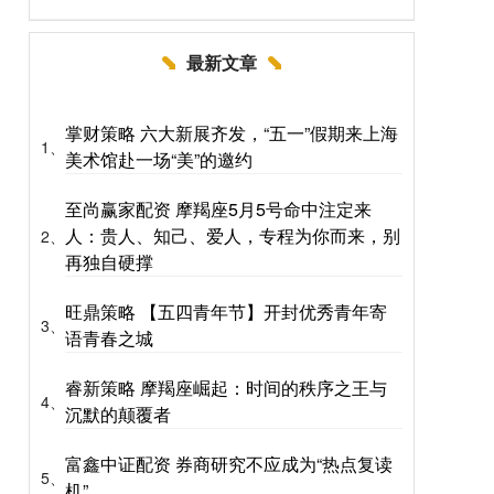
最新文章
掌财策略 六大新展齐发，“五一”假期来上海
1、
美术馆赴一场“美”的邀约
至尚赢家配资 摩羯座5月5号命中注定来
人：贵人、知己、爱人，专程为你而来，别
2、
再独自硬撑
旺鼎策略 【五四青年节】开封优秀青年寄
3、
语青春之城
睿新策略 摩羯座崛起：时间的秩序之王与
4、
沉默的颠覆者
富鑫中证配资 券商研究不应成为“热点复读
5、
机”