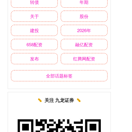
转债
年期
关于
股份
建投
2026年
658配资
融亿配资
发布
红腾网配资
全部话题标签
关注 九龙证券