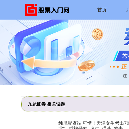
首页
九龙证券 相关话题
纯旭配资端 可惜！天津女生考出7
北”，或被锁档_考生_强基_冲击