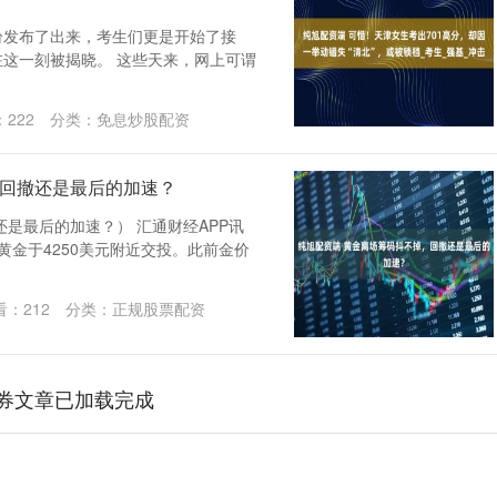
纷发布了出来，考生们更是开始了接
在这一刻被揭晓。 这些天来，网上可谓
：
222
分类：
免息炒股配资
，回撤还是最后的加速？
是最后的加速？） 汇通财经APP讯
黄金于4250美元附近交投。此前金价
看：
212
分类：
正规股票配资
券文章已加载完成