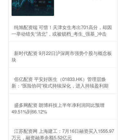
​纯旭配资端 可惜！天津女生考出701高分，却因
一举动错失“清北”，或被锁档_考生_强基_冲击
​新时代配资 9月22日沪深两市强势个股与概念板
块
​佰亿配资 平安好医生（01833.HK）管理层焕
新：“医险协同”模式持续深化，进入持续盈利期
​盛多网配资 朗博科技上半年净利润同比预增
49.51%到66.12%
​江苏配资网 上海建工：7月16日融资买入1555.97
万元，融资融券余额5.52亿元