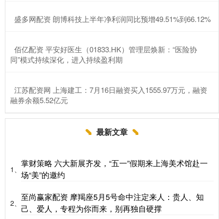
​盛多网配资 朗博科技上半年净利润同比预增49.51%到66.12%
​佰亿配资 平安好医生（01833.HK）管理层焕新：“医险协
同”模式持续深化，进入持续盈利期
​江苏配资网 上海建工：7月16日融资买入1555.97万元，融资
融券余额5.52亿元
最新文章
掌财策略 六大新展齐发，“五一”假期来上海美术馆赴一
1、
场“美”的邀约
至尚赢家配资 摩羯座5月5号命中注定来人：贵人、知
2、
己、爱人，专程为你而来，别再独自硬撑