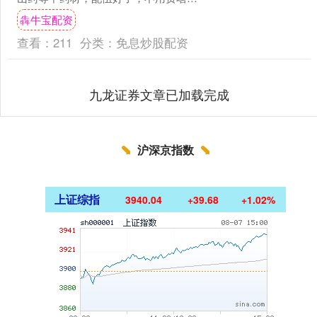
劲，每天一杯，就能帮着强肌肉、健肢
犇牛宝配资
体，还能益气健脾、滋养肝肾....
查看：
211
分类：
免息炒股配资
九龙证券文章已加载完成
沪深京指数
上证综指
3940.04
+39.68
+1.02%