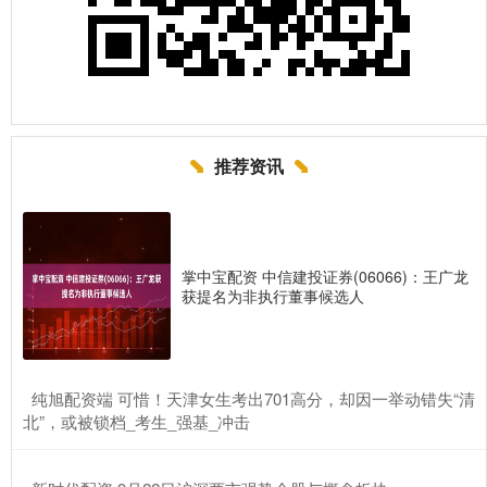
推荐资讯
掌中宝配资 中信建投证券(06066)：王广龙
获提名为非执行董事候选人
​纯旭配资端 可惜！天津女生考出701高分，却因一举动错失“清
北”，或被锁档_考生_强基_冲击