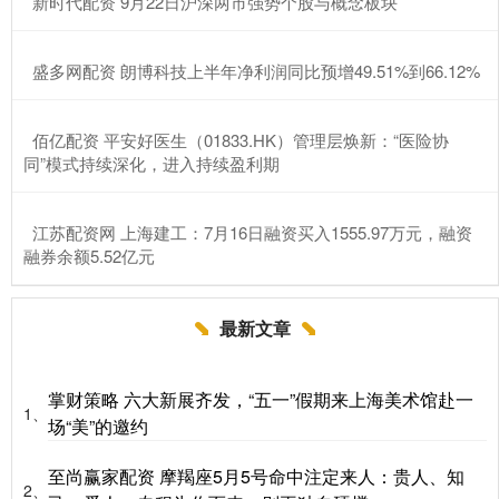
​新时代配资 9月22日沪深两市强势个股与概念板块
​盛多网配资 朗博科技上半年净利润同比预增49.51%到66.12%
​佰亿配资 平安好医生（01833.HK）管理层焕新：“医险协
同”模式持续深化，进入持续盈利期
​江苏配资网 上海建工：7月16日融资买入1555.97万元，融资
融券余额5.52亿元
最新文章
掌财策略 六大新展齐发，“五一”假期来上海美术馆赴一
1、
场“美”的邀约
至尚赢家配资 摩羯座5月5号命中注定来人：贵人、知
2、