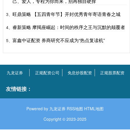
己、爱人，专程为你而来，别再独自硬撑
旺鼎策略 【五四青年节】开封优秀青年寄语青春之城
3、
睿新策略 摩羯座崛起：时间的秩序之王与沉默的颠覆者
4、
富鑫中证配资 券商研究不应成为“热点复读机”
5、
九龙证券
正规配资公司
免息炒股配资
正规股票配资
友情链接：
Powered by
九龙证券
RSS地图
HTML地图
Copyright
© 2023-2025