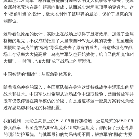
其原理非常简单：格栅能够提前引爆来袭的无人机或破甲弹头，使其
金属射流无法在最佳距离内形成，从而减少对坦克顶甲的穿透力。这
个“提前引爆”的设计，极大地削弱了破甲弹的威胁，保护了坦克的薄
弱部位。
这种看似原始的设计，实际上在战场上取得了显著效果。加装了金属
格栅的坦克，不仅成功抵挡了大量来自FPV无人机的攻击，甚至连美
国援助给乌克兰的“标枪”导弹也失去了原有的威力。当这些坦克在战
场上存活率大大提高后，乌克兰军队也开始效仿，给自己的坦克“加个
大棚”，一时间，“加大棚”成了战场上的新潮流。
中国智慧的“棚改”：从应急到体系化
随着俄乌冲突的深入，各国军队都在关注这场特殊战争中涌现出的新
战术和技术。中国军队也希望从这场战争中汲取经验，然而解放军并
没有仅仅停留在简单模仿的阶段，而是迅速将这一应急方案转化为经
过深思熟虑和优化的标准配置。
我们看到，无论是高原上的PLZ-05自行加榴炮，还是轮式的ZBD-09
步兵战车，甚至是主战99A坦克和15式轻型坦克，都配备了形态各异
的顶部防护系统。与俄军最初的简易格栅不同，解放军的“棚改”方案