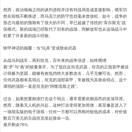
然而，政治领袖之间的谈判进程并没有对战局造成直接影响，俄军仍
然在前线不断推进，而乌克兰的防守也丝毫未曾放松。如今，战争的
形态与最初的预期有了很大的不同，早已超越了传统的“库尔斯克”战
役模式。新的战场已经取代了旧有的战场，而解放军也从这场战斗中
积累了许多新的战斗经验。
铁甲神话的颠覆：当“玩具”变成致命武器
从战马到战车，再到坦克，百年来的战争演进，始终围绕
着“矛”与“盾”的较量展开。为了抵抗反坦克武器，坦克的正面装甲被设
计得极为坚固，能够有效抵挡绝大多数攻击，几乎无懈可击。然而，
任何武器都有其弱点，坦克的顶部装甲，常被视为其致命弱点。这个
薄弱的顶部一直是坦克的“阿喀琉斯之踵”。
过去，如果想要精准打击这个弱点，通常需要依赖高昂的攻顶导弹。
然而，随着无人机的兴起，这种打击变得更加简便，甚至像是进入了
一场现实版的电子游戏：任何一方都可以用相对较低的成本，对价值
数百万美元的主战坦克发起致命一击。
展开剩余76%