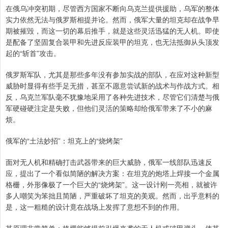
在俄乌冲突初期，尽管西方国家不断向乌克兰提供援助，乌军的整体
实力依然无法与俄罗斯相提并论。然而，俄军大量的坦克却在战争早
期被摧毁，而这一切的幕后推手，就是这些灵活迅猛的无人机。即使
是配备了坚固复合装甲和先进反应装甲的坦克，也无法抵御从头顶发
起的“斩首”攻击。
俄罗斯军队，尤其是那些多年没有参加实战的部队，在应对这种新型
威胁时显得有些手足无措，甚至不愿意尝试新的战术与作战方式。相
反，乌克兰军队毫不犹豫地采用了各种先进技术，尽管它们清楚与俄
军硬碰硬注定是失败，但他们灵活的策略却给俄军带来了不小的麻
烦。
俄军的“土法妙招”：坦克上的“烧烤架”
面对无人机和精确打击武器带来的巨大威胁，俄军一线部队迅速反
应，提出了一个看似简陋的解决方案：在坦克的炮塔上焊接一个金属
格栅，外形像极了一个巨大的“烧烤架”。这一设计刚一亮相，就被许
多人嘲笑为笨拙且简陋，严重破坏了坦克的美观。然而，出乎意料的
是，这一粗糙的设计竟在战场上发挥了意想不到的作用。