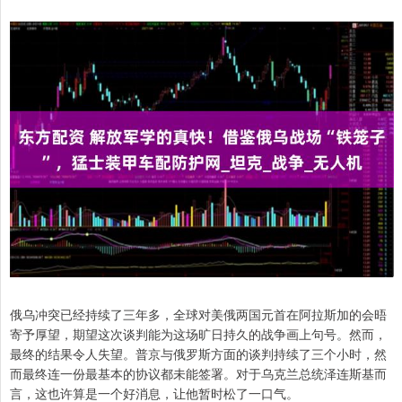
俄乌冲突已经持续了三年多，全球对美俄两国元首在阿拉斯加的会晤
寄予厚望，期望这次谈判能为这场旷日持久的战争画上句号。然而，
最终的结果令人失望。普京与俄罗斯方面的谈判持续了三个小时，然
而最终连一份最基本的协议都未能签署。对于乌克兰总统泽连斯基而
言，这也许算是一个好消息，让他暂时松了一口气。