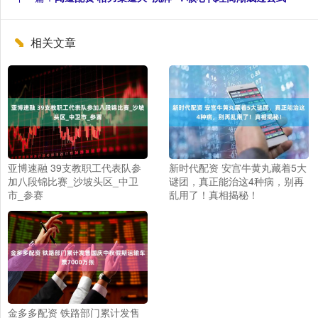
相关文章
亚博速融 39支教职工代表队参
新时代配资 安宫牛黄丸藏着5大
加八段锦比赛_沙坡头区_中卫
谜团，真正能治这4种病，别再
市_参赛
乱用了！真相揭秘！
金多多配资 铁路部门累计发售