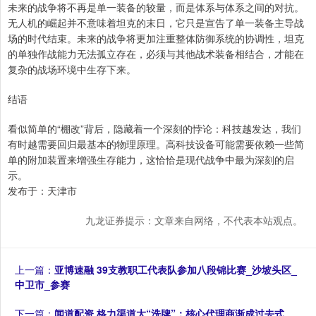
未来的战争将不再是单一装备的较量，而是体系与体系之间的对抗。
无人机的崛起并不意味着坦克的末日，它只是宣告了单一装备主导战
场的时代结束。未来的战争将更加注重整体防御系统的协调性，坦克
的单独作战能力无法孤立存在，必须与其他战术装备相结合，才能在
复杂的战场环境中生存下来。
结语
看似简单的“棚改”背后，隐藏着一个深刻的悖论：科技越发达，我们
有时越需要回归最基本的物理原理。高科技设备可能需要依赖一些简
单的附加装置来增强生存能力，这恰恰是现代战争中最为深刻的启
示。
发布于：天津市
九龙证券提示：文章来自网络，不代表本站观点。
上一篇：
亚博速融 39支教职工代表队参加八段锦比赛_沙坡头区_
中卫市_参赛
下一篇：
闻道配资 格力渠道大“洗牌”：核心代理商渐成过去式