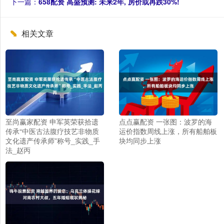
下一篇：
658配资 高盛预测: 未来2年, 房价或再跌30%!
相关文章
至尚赢家配资 申军英荣获拾遗
点点赢配资 一张图：波罗的海
传承“中医古法腹疗技艺非物质
运价指数周线上涨，所有船舶板
文化遗产传承师”称号_实践_手
块均同步上涨
法_赵丙