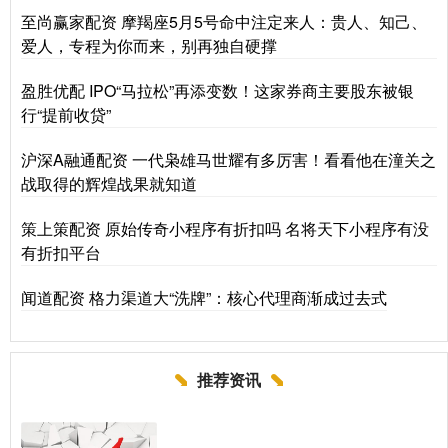
至尚赢家配资 摩羯座5月5号命中注定来人：贵人、知己、
爱人，专程为你而来，别再独自硬撑
盈胜优配 IPO“马拉松”再添变数！这家券商主要股东被银
行“提前收贷”
沪深A融通配资 一代枭雄马世耀有多厉害！看看他在潼关之
战取得的辉煌战果就知道
策上策配资 原始传奇小程序有折扣吗 名将天下小程序有没
有折扣平台
闻道配资 格力渠道大“洗牌”：核心代理商渐成过去式
推荐资讯